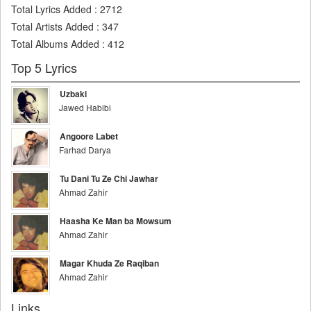
Total Lyrics Added
:
2712
Total Artists Added
:
347
Total Albums Added
:
412
Top 5 Lyrics
Uzbaki
Jawed Habibi
Angoore Labet
Farhad Darya
Tu Dani Tu Ze Chi Jawhar
Ahmad Zahir
Haasha Ke Man ba Mowsum
Ahmad Zahir
Magar Khuda Ze Raqiban
Ahmad Zahir
Links