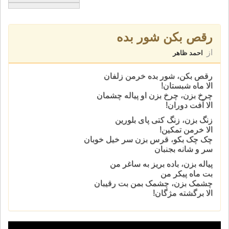
رقص بکن شور بده
از
احمد ظاهر
رقص بکن، شور بده خرمن زلفان
الا ماه شبستان!
چرخ بزن، چرخ بزن او پياله چشمان
الا آفت دوران!
زنگ بزن، زنگ کتی پای بلورين
الا خرمن تمکين!
چک چک بکو، قرس بزن سر خيل خوبان
سر و شانه بجنبان
پياله بزن، باده بريز به ساغر من
بت ماه پيکر من
چشمک بزن، چشمک بمن بت رقيبان
الا برگشته مژگان!