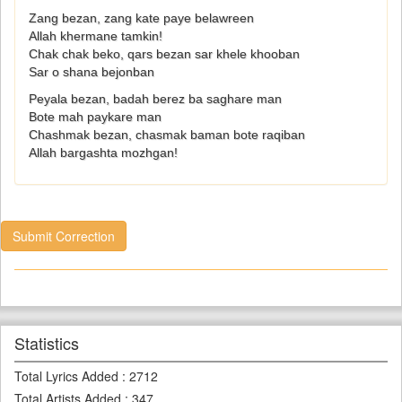
Zang bezan, zang kate paye belawreen
Allah khermane tamkin!
Chak chak beko, qars bezan sar khele khooban
Sar o shana bejonban
Peyala bezan, badah berez ba saghare man
Bote mah paykare man
Chashmak bezan, chasmak baman bote raqiban
Allah bargashta mozhgan!
Submit Correction
Statistics
Total Lyrics Added
:
2712
Total Artists Added
:
347