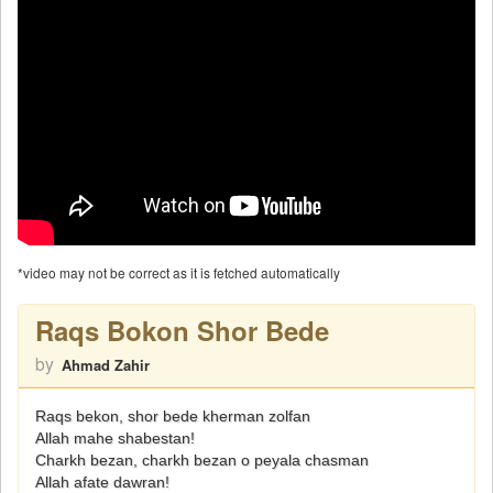
*video may not be correct as it is fetched automatically
Raqs Bokon Shor Bede
by
Ahmad Zahir
Raqs bekon, shor bede kherman zolfan
Allah mahe shabestan!
Charkh bezan, charkh bezan o peyala chasman
Allah afate dawran!