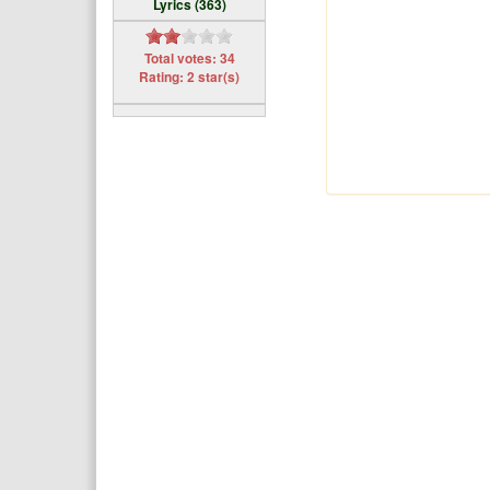
Lyrics (363)
Total votes: 34
Rating: 2 star(s)