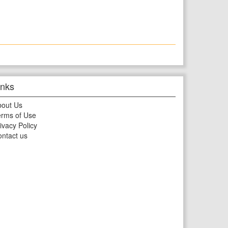
inks
bout Us
rms of Use
ivacy Policy
ntact us