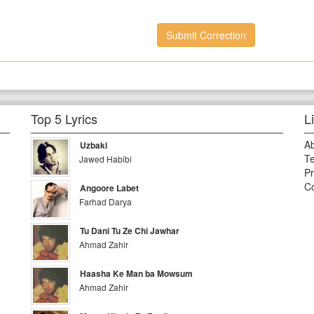
Submit Correction
Top 5 Lyrics
L
A
Uzbaki
Te
Jawed Habibi
Pr
Co
Angoore Labet
Farhad Darya
Tu Dani Tu Ze Chi Jawhar
Ahmad Zahir
Haasha Ke Man ba Mowsum
Ahmad Zahir