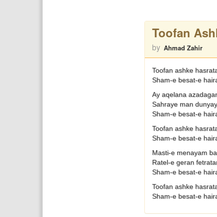
Toofan Ash
by
Ahmad Zahir
Toofan ashke hasrata
Sham-e besat-e hair
Ay aqelana azadaga
Sahraye man dunyay
Sham-e besat-e hair
Toofan ashke hasrata
Sham-e besat-e hair
Masti-e menayam ba 
Ratel-e geran fetrat
Sham-e besat-e hair
Toofan ashke hasrata
Sham-e besat-e hair