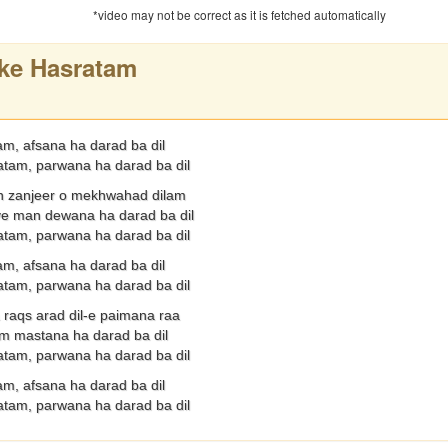
*video may not be correct as it is fetched automatically
ke Hasratam
m, afsana ha darad ba dil
atam, parwana ha darad ba dil
n zanjeer o mekhwahad dilam
e man dewana ha darad ba dil
atam, parwana ha darad ba dil
m, afsana ha darad ba dil
atam, parwana ha darad ba dil
raqs arad dil-e paimana raa
am mastana ha darad ba dil
atam, parwana ha darad ba dil
m, afsana ha darad ba dil
atam, parwana ha darad ba dil