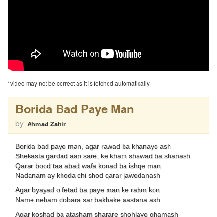
*video may not be correct as it is fetched automatically
Borida Bad Paye Man
by
Ahmad Zahir
Borida bad paye man, agar rawad ba khanaye ash
Shekasta gardad aan sare, ke kham shawad ba shanash
Qarar bood taa abad wafa konad ba ishqe man
Nadanam ay khoda chi shod qarar jawedanash
Agar byayad o fetad ba paye man ke rahm kon
Name neham dobara sar bakhake aastana ash
Agar koshad ba atasham sharare shohlaye ghamash