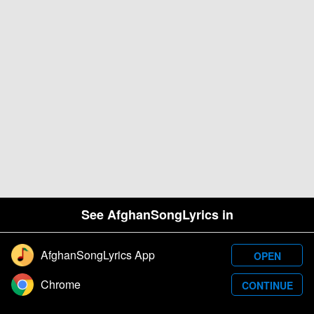
See AfghanSongLyrics in
AfghanSongLyrics App
OPEN
Designed and developed by Samim Wafa. Â© 2026
Chrome
CONTINUE