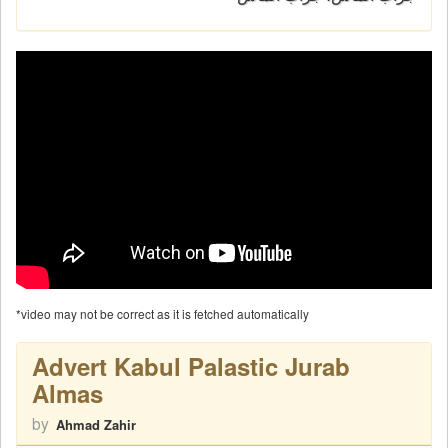
*video may not be correct as it is fetched automatically
Advert Kabul Palastic Jurab
Almas
by
Ahmad Zahir