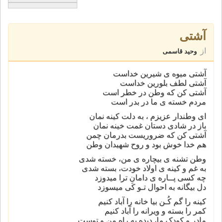
آشتی
از
وحید قاسمی
آشتی میوه ی شیرین خداست
آشتی لطف بلورین خداست
آشتی کن که وطن در خطر است
مردم خسته ی ما در بدر است
ای وطندار عزیزم ، به دلت کینه نمان
باز در شادی دستان غمت خینه نمان
آشتی کن که ضروریست بدرمان چمن
هم خدا خوش بود و روح شهیدان وطن
وطن تشنه ی بیچاره ی من، خسته شدی
به غم و کینه ی اولاد خودت، بسته شدی
چه کسی پــاره ی دامان ترا میدوزد
دل بیگانه به احوال تـو کَی میسوزد
کینه را گم کُـن بیا خانه را آباد کنیم
کمر را بسته و ویرانه را آباد کنیم
مادر و کودک ما، دیده به راه من و توست