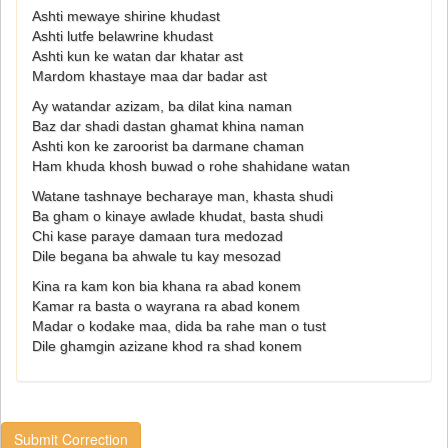
Ashti mewaye shirine khudast
Ashti lutfe belawrine khudast
Ashti kun ke watan dar khatar ast
Mardom khastaye maa dar badar ast
Ay watandar azizam, ba dilat kina naman
Baz dar shadi dastan ghamat khina naman
Ashti kon ke zaroorist ba darmane chaman
Ham khuda khosh buwad o rohe shahidane watan
Watane tashnaye becharaye man, khasta shudi
Ba gham o kinaye awlade khudat, basta shudi
Chi kase paraye damaan tura medozad
Dile begana ba ahwale tu kay mesozad
Kina ra kam kon bia khana ra abad konem
Kamar ra basta o wayrana ra abad konem
Madar o kodake maa, dida ba rahe man o tust
Dile ghamgin azizane khod ra shad konem
Submit Correction