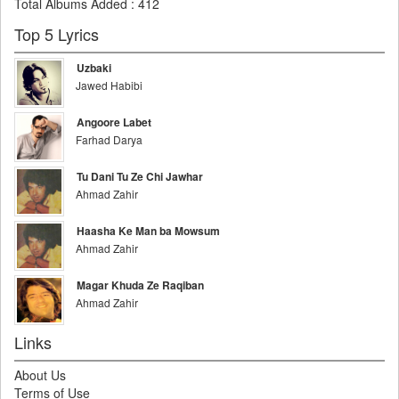
Total Albums Added
:
412
Top 5 Lyrics
Uzbaki
Jawed Habibi
Angoore Labet
Farhad Darya
Tu Dani Tu Ze Chi Jawhar
Ahmad Zahir
Haasha Ke Man ba Mowsum
Ahmad Zahir
Magar Khuda Ze Raqiban
Ahmad Zahir
Links
About Us
Terms of Use