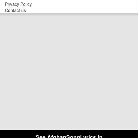
Privacy Policy
Contact us
See AfghanSongLyrics in