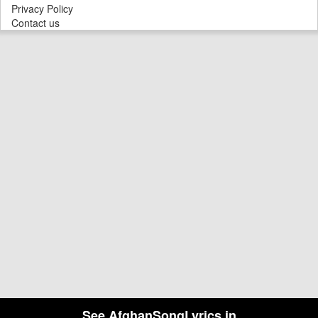
Privacy Policy
Contact us
See AfghanSongLyrics in