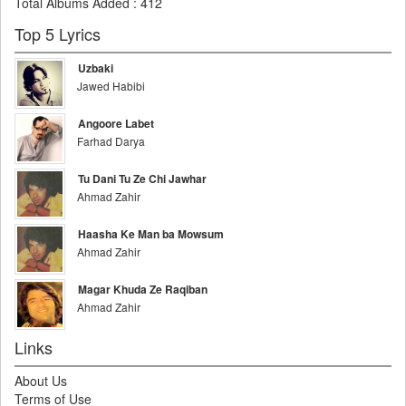
Total Albums Added
:
412
Top 5 Lyrics
Uzbaki
Jawed Habibi
Angoore Labet
Farhad Darya
Tu Dani Tu Ze Chi Jawhar
Ahmad Zahir
Haasha Ke Man ba Mowsum
Ahmad Zahir
Magar Khuda Ze Raqiban
Ahmad Zahir
Links
About Us
Terms of Use