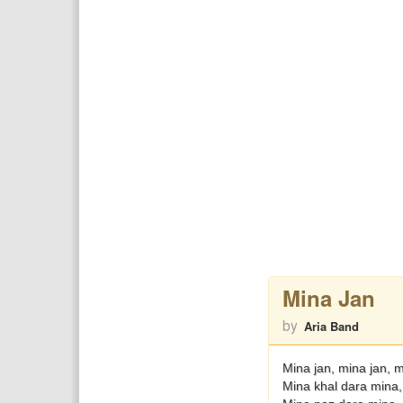
Mina Jan
by
Aria Band
Mina jan, mina jan, m
Mina khal dara mina,