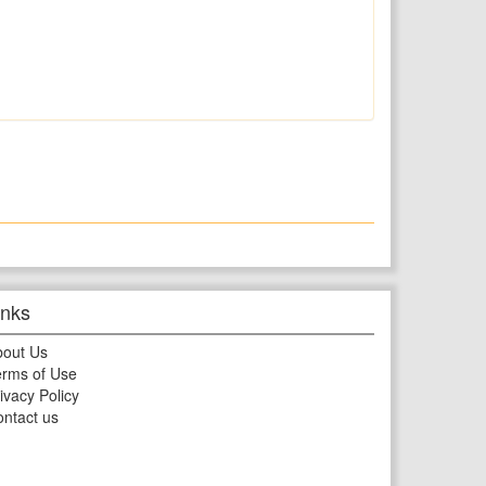
inks
bout Us
rms of Use
ivacy Policy
ntact us