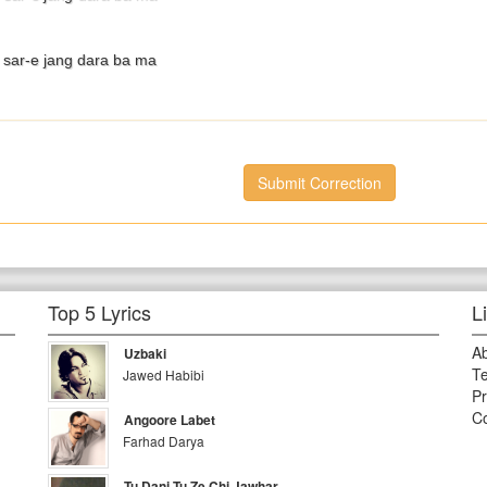
 sar-e jang dara ba ma
Submit Correction
Top 5 Lyrics
L
A
Uzbaki
Te
Jawed Habibi
Pr
Co
Angoore Labet
Farhad Darya
Tu Dani Tu Ze Chi Jawhar