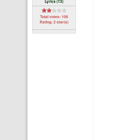
Lyrics (13)
Total votes: 106
Rating: 2 star(s)