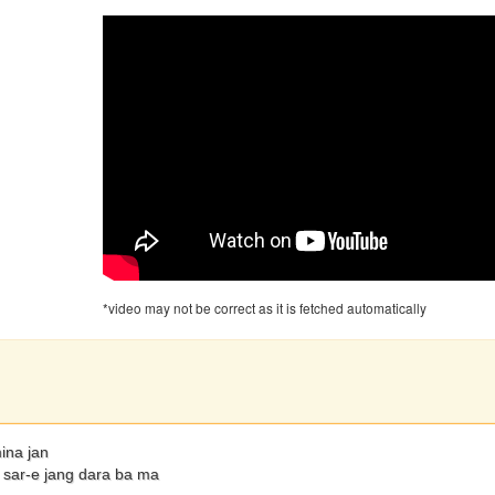
*video may not be correct as it is fetched automatically
ina jan
 sar-e jang dara ba ma