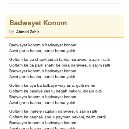
Badwayet Konom
by
Ahmad Zahir
Badwayet konom o badwayet konom
Awet garm basha, nanet hama yakh
Goftam ke ba chawk jadah tanha narawee, o zalim rafti
Goftam ke ba park shahr be maa narawee, o zalim rafti
Badwayet konom o badwayet konom
Awet garm basha, nanet hama yakh
Goftam ke bya ba kolbaye wayrana, gofti ne ne
Goftam ke basoye kas tu negah nakoni, didam didi
Badwayet konom o badwayet konom
Awet garm basha, nanet hama yakh
Goftam ke mafele raqiban narawee, o zalim rafti
Goftam ke baghair ahd o payman nakoni, zalim kardi
Badwayet konom o badwayet konom
Awet garm basha, nanet hama yakh