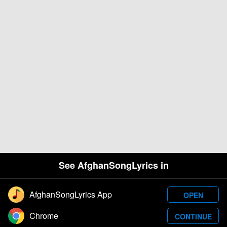
See AfghanSongLyrics in
AfghanSongLyrics App
OPEN
Designed and developed by Samim Wafa. Â© 2026
Chrome
CONTINUE