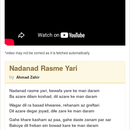
*video may not be correct as it is fetched automatically
Nadanad Rasme Yari
by
Ahmad Zahir
Nadanad rasme yari, bewafa yare ke man daram
Ba azare dilam koshad, dil azare ke man daram
Wagar dil ra basad khwaree, rehanam az greftari
Dil azare degar joyad, dile zare ke man daram
Gahe khare kasham az paa, gahe daste zanam par sar
Bakoye dil freban ein bowad kare ke man daram