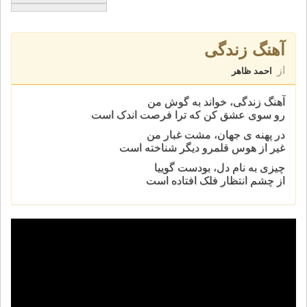
آهنگ زندگی
از
احمد ظاهر
آهنگ زندگی، خواند به گوش من
رو سوی عشق کن که ترا فرصت اندک است
در پهنه ی جهان، مشت غبار من
غير از هوس قلمرو ديگر شناخته است
چيزی به نام دل، بودست گوييا
از چشم انتظار فلک افتاده است