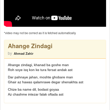
*video may not be correct as it is fetched automatically
Ahange Zindagi
by
Ahmad Zahir
Ahange zindagi, khanad ba goshe man
Roh soye isq kon ke tura fersat andak ast
Dar pahnaye jahan, moshte ghobare man
Ghair az hawas qalamrawe degar shenakhta ast
Chize ba name dil, bodast goyaa
Az chashme intezar falak oftada ast