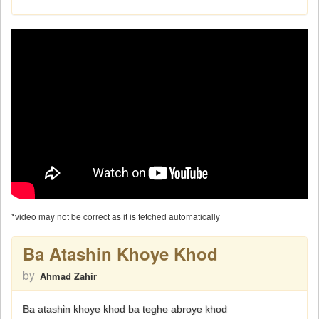
*video may not be correct as it is fetched automatically
Ba Atashin Khoye Khod
by
Ahmad Zahir
Ba atashin khoye khod ba teghe abroye khod