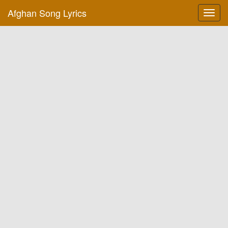
Afghan Song Lyrics
Toggl
navig