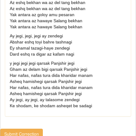
Az eshq bekhan wa az del tang bekhan
Az eshq bekhan wa az del tang bekhan
Yak antara az goloy amu pesaran
Yak antara az hawaye Salang bekhan
Yak antara az hawaye Salang bekhan
Ay jegi, jegi, jegi ay zendegi
Abshar eshq toyi bahre tashnagi
Ey shamal tazagi-haye zendegi
Dard eshq ra digar az kafam nagi
y jegi jegi jegi qarsak Panjshir jegi
Gham az delam bigi qarsak Panjshir jegi
Har nafas, nafas tura dida kharidar manam
Asheq hamishegi qarsak Panjshir jegi
Har nafas, nafas tura dida kharidar manam
Asheq hamishegi qarsak Panjshir jegi
Ay jegi, ay jegi, ay talasome zendegi
Ke shodam, ke shodam asheqet be sadagi
Submit Correction