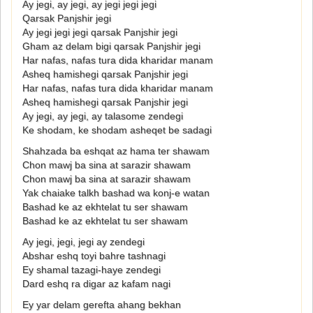
Ay jegi, ay jegi, ay jegi jegi jegi
Qarsak Panjshir jegi
Ay jegi jegi jegi qarsak Panjshir jegi
Gham az delam bigi qarsak Panjshir jegi
Har nafas, nafas tura dida kharidar manam
Asheq hamishegi qarsak Panjshir jegi
Har nafas, nafas tura dida kharidar manam
Asheq hamishegi qarsak Panjshir jegi
Ay jegi, ay jegi, ay talasome zendegi
Ke shodam, ke shodam asheqet be sadagi
Shahzada ba eshqat az hama ter shawam
Chon mawj ba sina at sarazir shawam
Chon mawj ba sina at sarazir shawam
Yak chaiake talkh bashad wa konj-e watan
Bashad ke az ekhtelat tu ser shawam
Bashad ke az ekhtelat tu ser shawam
Ay jegi, jegi, jegi ay zendegi
Abshar eshq toyi bahre tashnagi
Ey shamal tazagi-haye zendegi
Dard eshq ra digar az kafam nagi
Ey yar delam gerefta ahang bekhan