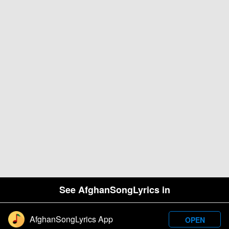
See AfghanSongLyrics in
AfghanSongLyrics App
OPEN