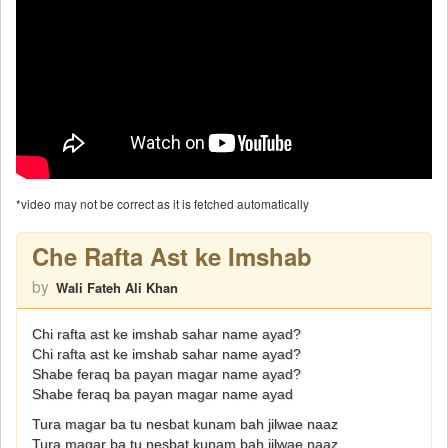
*video may not be correct as it is fetched automatically
Che Rafta Ast ke Imshab
by
Wali Fateh Ali Khan
Chi rafta ast ke imshab sahar name ayad?
Chi rafta ast ke imshab sahar name ayad?
Shabe feraq ba payan magar name ayad?
Shabe feraq ba payan magar name ayad
Tura magar ba tu nesbat kunam bah jilwae naaz
Tura magar ba tu nesbat kunam bah jilwae naaz