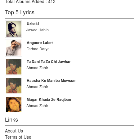
Total Albums Added
:
412
Top 5 Lyrics
Uzbaki
Jawed Habibi
Angoore Labet
Farhad Darya
Tu Dani Tu Ze Chi Jawhar
Ahmad Zahir
Haasha Ke Man ba Mowsum
Ahmad Zahir
Magar Khuda Ze Raqiban
Ahmad Zahir
Links
About Us
Terms of Use