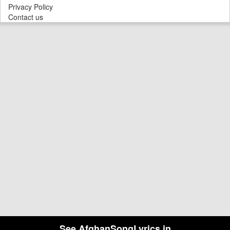
Privacy Policy
Contact us
See AfghanSongLyrics in