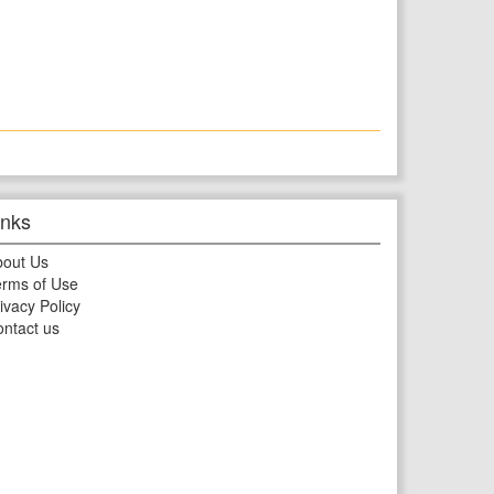
inks
bout Us
rms of Use
ivacy Policy
ntact us