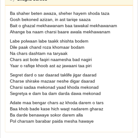
Ba shaher beten awaza, sheher hayem shoda taza
Gosh bekoned azizan, in ast tariqe saaza
Bait o ghazal mekhawanam baa tawakal mekhawanam
Ahange ba naam charsi baare awala mekhawanam
Labe polwaan labe taakk shishta bodem
Dile paak chand roza khomaar bodam
Na chars dashtam na taryaak
Chars ast bote faqiri naamesha bad nagiri
Yaar o rafiqe khoob ast az jawaani taa piri
Segret dard o sar daarad taklife jigar daarad
Charse shirake mazaar neshe digar daarad
Charsi sadaa mekonad yaad khoda mekonad
Segretya e dam ba dam darda dawa mekonad
Adate maa bengar chars az khoda darem o tars
Baa khob bade kase hich waqt nadarem gharaz
Ba darde benawaye sokor darem alla
Pol charsam barabar paida mesha hawaye