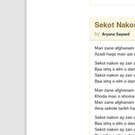
Sekot Nako
by
Aryana Sayeed
Man zane afghanam
Azadi haqe man ast
Sekot nakon ay zan 
Baa ishq o elm o da
Sekot nakon ay zan 
Baa ishq o elm o da
Man zane afghanam
Khoda man o shoma 
Man zane afghanam
Ama sekote tarikh h
Sekot nakon ay zan 
Baa ishq o elm o da
Sekot nakon ay zan 