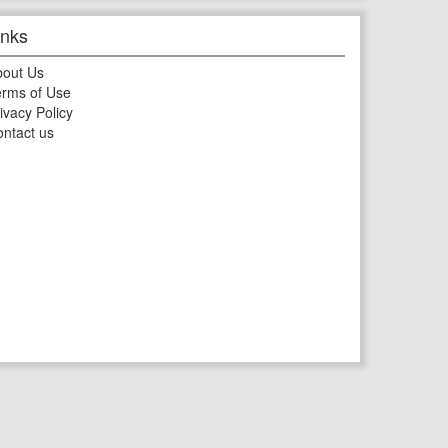
inks
bout Us
rms of Use
ivacy Policy
ntact us