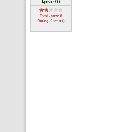
Lyrics (79)
Total votes: 8
Rating: 2 star(s)