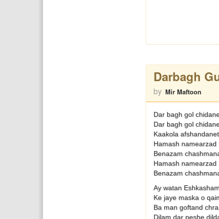
Darbagh Gu
by
Mir Maftoon
Dar bagh gol chidan
Dar bagh gol chidan
Kaakola afshandanet
Hamash namearzad b
Benazam chashmana
Hamash namearzad b
Benazam chashmana
Ay watan Eshkasham 
Ke jaye maska o qaim
Ba man goftand chr
Dilam dar peshe dild