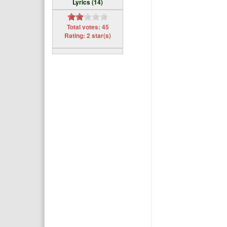
Lyrics (14)
Total votes: 45
Rating: 2 star(s)