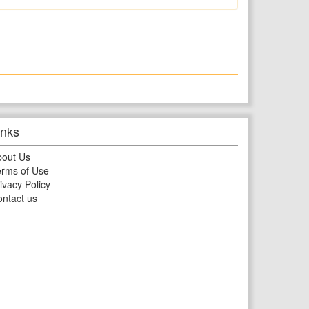
inks
bout Us
rms of Use
ivacy Policy
ntact us