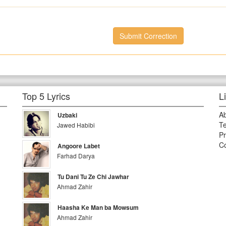
Submit Correction
Top 5 Lyrics
L
A
Uzbaki
Te
Jawed Habibi
Pr
Co
Angoore Labet
Farhad Darya
Tu Dani Tu Ze Chi Jawhar
Ahmad Zahir
Haasha Ke Man ba Mowsum
Ahmad Zahir