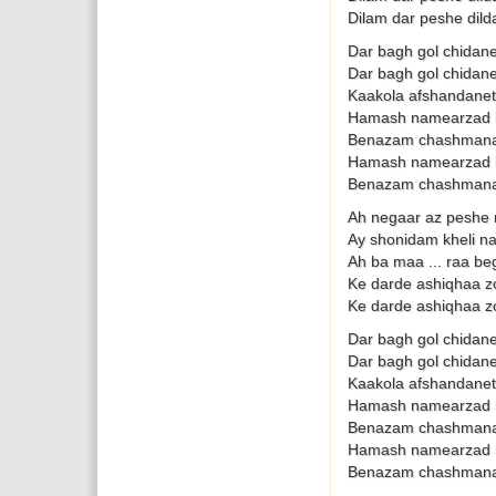
Dilam dar peshe dild
Dar bagh gol chidan
Dar bagh gol chidan
Kaakola afshandanet
Hamash namearzad ba
Benazam chashmana
Hamash namearzad ba
Benazam chashmana
Ah negaar az peshe 
Ay shonidam kheli na
Ah ba maa ... raa b
Ke darde ashiqhaa zo
Ke darde ashiqhaa zo
Dar bagh gol chidan
Dar bagh gol chidan
Kaakola afshandanet
Hamash namearzad b
Benazam chashmana
Hamash namearzad b
Benazam chashmana