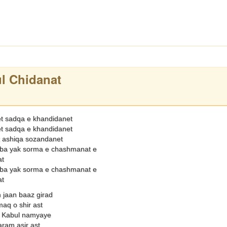
l Chidanat
et sadqa e khandidanet
et sadqa e khandidanet
 ashiqa sozandanet
a yak sorma e chashmanat e
t
a yak sorma e chashmanat e
t
jaan baaz girad
aq o shir ast
a Kabul namyaye
aram asir ast