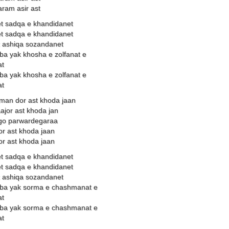
aram asir ast
et sadqa e khandidanet
et sadqa e khandidanet
 ashiqa sozandanet
 yak khosha e zolfanat e
t
 yak khosha e zolfanat e
t
man dor ast khoda jaan
ajor ast khoda jan
ego parwardegaraa
r ast khoda jaan
r ast khoda jaan
et sadqa e khandidanet
et sadqa e khandidanet
 ashiqa sozandanet
a yak sorma e chashmanat e
t
a yak sorma e chashmanat e
t