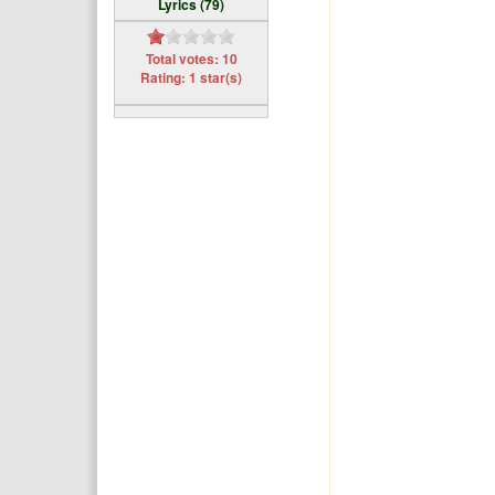
Lyrics (79)
Total votes: 10
Rating: 1 star(s)