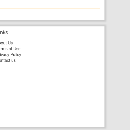
inks
bout Us
rms of Use
ivacy Policy
ntact us