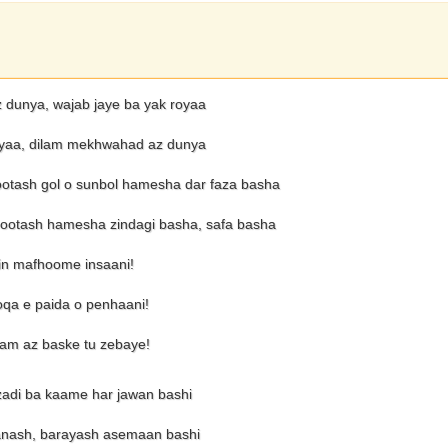
dunya, wajab jaye ba yak royaa
oyaa, dilam mekhwahad az dunya
ootash gol o sunbol hamesha dar faza basha
bootash hamesha zindagi basha, safa basha
rin mafhoome insaani!
oqa e paida o penhaani!
am az baske tu zebaye!
adi ba kaame har jawan bashi
janash, barayash asemaan bashi