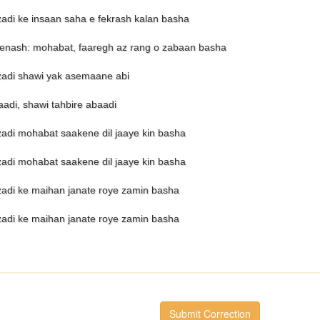
di ke insaan saha e fekrash kalan basha
enash: mohabat, faaregh az rang o zabaan basha
adi shawi yak asemaane abi
adi, shawi tahbire abaadi
di mohabat saakene dil jaaye kin basha
di mohabat saakene dil jaaye kin basha
di ke maihan janate roye zamin basha
di ke maihan janate roye zamin basha
Submit Correction