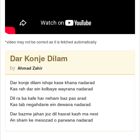
*video may not be correct as it is fetched automatically
Dar Konje Dilam
by
Ahmad Zahir
Dar konje dilam ishqe kase khana nadarad
Kas rah dar ein kolbaye wayrana nadarad
Dil ra ba kafe har neham baz pas arad
Kas tab negahdarie ein dewana nadarad
Dar bazme jahan joz dil hasrat kash ma nest
An sham ke mesozad o parwana nadarad