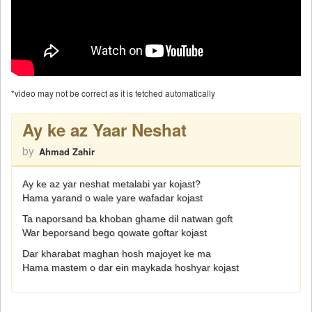
*video may not be correct as it is fetched automatically
Ay ke az Yaar Neshat
by
Ahmad Zahir
Ay ke az yar neshat metalabi yar kojast?
Hama yarand o wale yare wafadar kojast
Ta naporsand ba khoban ghame dil natwan goft
War beporsand bego qowate goftar kojast
Dar kharabat maghan hosh majoyet ke ma
Hama mastem o dar ein maykada hoshyar kojast