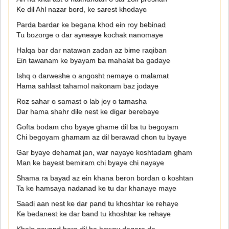
Ke dil Ahl nazar bord, ke sarest khodaye
Parda bardar ke begana khod ein roy bebinad
Tu bozorge o dar ayneaye kochak nanomaye
Halqa bar dar natawan zadan az bime raqiban
Ein tawanam ke byayam ba mahalat ba gadaye
Ishq o darweshe o angosht nemaye o malamat
Hama sahlast tahamol nakonam baz jodaye
Roz sahar o samast o lab joy o tamasha
Dar hama shahr dile nest ke digar berebaye
Gofta bodam cho byaye ghame dil ba tu begoyam
Chi begoyam ghamam az dil berawad chon tu byaye
Gar byaye dehamat jan, war nayaye koshtadam gham
Man ke bayest bemiram chi byaye chi nayaye
Shama ra bayad az ein khana beron bordan o koshtan
Ta ke hamsaya nadanad ke tu dar khanaye maye
Saadi aan nest ke dar pand tu khoshtar ke rehaye
Ke bedanest ke dar band tu khoshtar ke rehaye