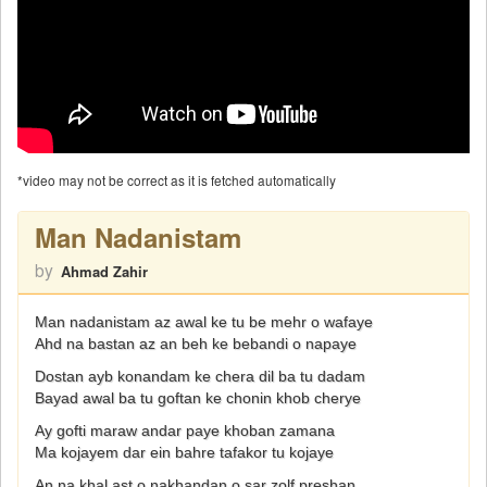
*video may not be correct as it is fetched automatically
Man Nadanistam
by
Ahmad Zahir
Man nadanistam az awal ke tu be mehr o wafaye
Ahd na bastan az an beh ke bebandi o napaye
Dostan ayb konandam ke chera dil ba tu dadam
Bayad awal ba tu goftan ke chonin khob cherye
Ay gofti maraw andar paye khoban zamana
Ma kojayem dar ein bahre tafakor tu kojaye
An na khal ast o nakhandan o sar zolf preshan