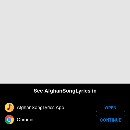
See AfghanSongLyrics in
AfghanSongLyrics App
OPEN
Designed and developed by Samim Wafa. Â© 2026
Chrome
CONTINUE