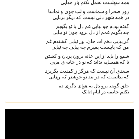
همه سهلست تحمل نکنم بار جدايی
روز صحرا و سماست و لب جوی و تماشا
در همه شهر دلی نيست که ديگر بربايی
گفته بودم چو بيايی غم دل با تو بگويم
چه بگويم غمم از دل برود چون تو بيايی
گر بيايی دهم ات جان، ور نيايی کشتدم غم
من که باييست بميرم چه بيايی چه نيايی
شمع را بايد از اين خانه برون بردن و کشتن
تا که همسايه نداند که تو در خانه ی مايی
سعدی آن نيست که هرگز ز کمندت بگريزد
که بدانست که در بند تو خوشتر که رهايی
خلق گويند برو دل به هوای دگری ده
نکنم خاصه در ايام اتابک