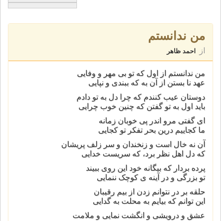
من ندانستم
از
احمد ظاهر
من ندانستم از اول که تو بی مهر و وفايی
عهد نا بستن از آن به که ببندی و نپايی
دوستان عيب کنندم که چرا دل به تو دادم
بايد اول به تو گفتن که چنين خوب چرايی
ای گفتی مرو اندر پی خوبان زمانه
ما کجاييم درين بحر تفکر تو کجايی
آن نه خال است و زنخندان و سر زلف پريشان
که دل اهل نظر برد، که سريست خدايی
پرده بردار که بيگانه خود اين روی ببيند
تو بزرگی و در آينه ی کوچک ننمايی
حلقه بر در نتوانم زدن از بيم رقيبان
اين توانم که بيايم به محلت به گدايی
عشق و درويشی و انگشت نمايی و ملامت