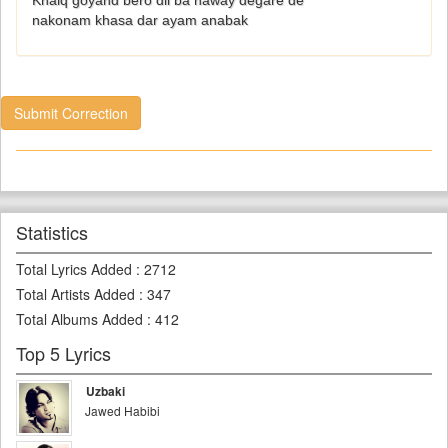
Khalq goyand bero dil ba haway degare de
nakonam khasa dar ayam anabak
Submit Correction
Statistics
Total Lyrics Added
:
2712
Total Artists Added
:
347
Total Albums Added
:
412
Top 5 Lyrics
Uzbaki
Jawed Habibi