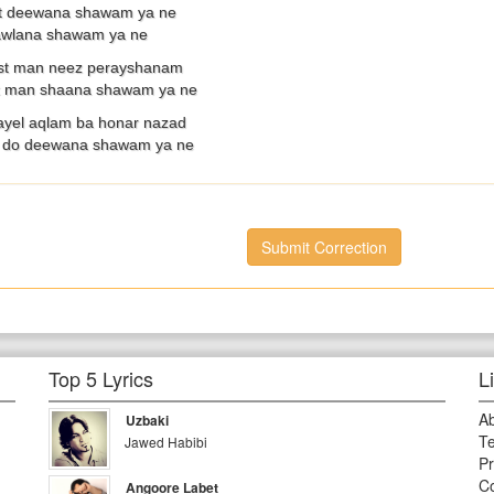
at deewana shawam ya ne
awlana shawam ya ne
ast man neez perayshanam
at man shaana shawam ya ne
yel aqlam ba honar nazad
 do deewana shawam ya ne
Submit Correction
Top 5 Lyrics
L
A
Uzbaki
Te
Jawed Habibi
Pr
Co
Angoore Labet