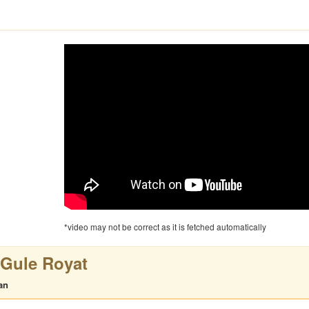
*video may not be correct as it is fetched automatically
Gule Royat
an