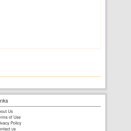
inks
bout Us
rms of Use
ivacy Policy
ntact us