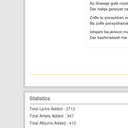
Az shawqe gule roy
Dar halqa gesoyat z
Zolfe tu porayshan 
Ba zolfe porayshan
Ishqam ba jenoon ma
Dar kashmakash har
Statistics
Total Lyrics Added
:
2712
Total Artists Added
:
347
Total Albums Added
:
412