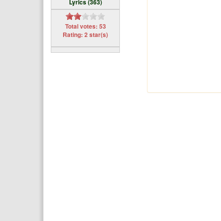
Lyrics (363)
Total votes: 53
Rating: 2 star(s)