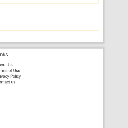
inks
bout Us
rms of Use
ivacy Policy
ntact us