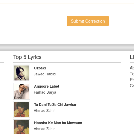
Submit Correction
Top 5 Lyrics
L
A
Uzbaki
Te
Jawed Habibi
Pr
Co
Angoore Labet
Farhad Darya
Tu Dani Tu Ze Chi Jawhar
Ahmad Zahir
Haasha Ke Man ba Mowsum
Ahmad Zahir