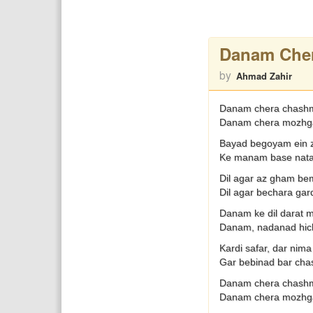
Danam Che
by
Ahmad Zahir
Danam chera chashm
Danam chera mozhgan
Bayad begoyam ein z
Ke manam base nata
Dil agar az gham bem
Dil agar bechara gar
Danam ke dil darat 
Danam, nadanad hic
Kardi safar, dar nim
Gar bebinad bar cha
Danam chera chashm
Danam chera mozhgan