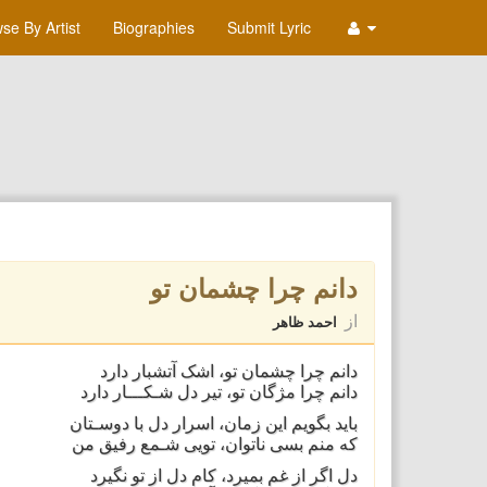
se By Artist
Biographies
Submit Lyric
دانم چرا چشمان تو
از
احمد ظاهر
دانم چرا چشمان تو، اشک آتشبار دارد
دانم چرا مژگان تو، تير دل شـکـــار دارد
بايد بگويم اين زمان، اسرار دل با دوسـتان
که منم بسی ناتوان، تويی شـمع رفيق من
دل اگر از غم بميرد، کام دل از تو نگيرد