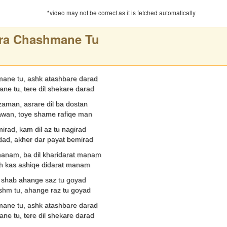
*video may not be correct as it is fetched automatically
ra Chashmane Tu
ane tu, ashk atashbare darad
e tu, tere dil shekare darad
aman, asrare dil ba dostan
wan, toye shame rafiqe man
irad, kam dil az tu nagirad
dad, akher dar payat bemirad
manam, ba dil kharidarat manam
h kas ashiqe didarat manam
a shab ahange saz tu goyad
shm tu, ahange raz tu goyad
ane tu, ashk atashbare darad
e tu, tere dil shekare darad