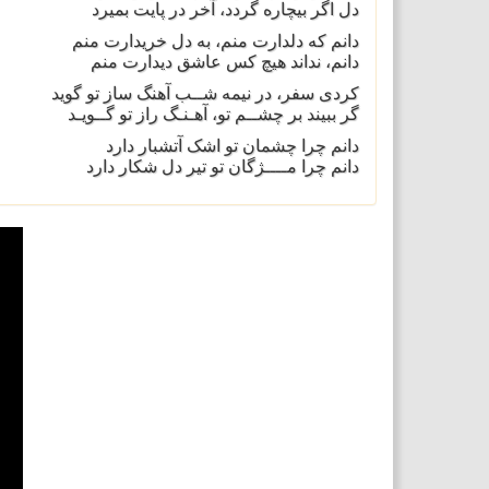
دل اگر بيچاره گردد، آخر در پايت بميرد
دانم که دلدارت منم، به دل خريدارت منم
دانم، نداند هيچ کس عاشق ديدارت منم
کردی سفر، در نيمه شــب آهنگ ساز تو گويد
گر ببيند بر چشــم تو، آهـنـگ راز تو گــویـد
دانم چرا چشمان تو اشک آتشبار دارد
دانم چرا مــــژگان تو تير دل شکار دارد