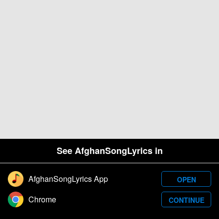
See AfghanSongLyrics in
AfghanSongLyrics App
OPEN
Designed and developed by Samim Wafa. Â© 2026
Chrome
CONTINUE