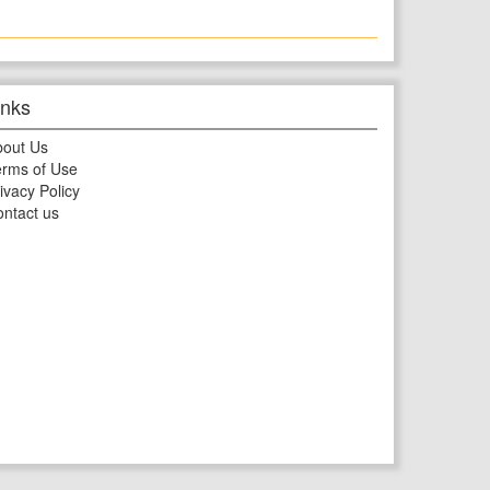
inks
bout Us
rms of Use
ivacy Policy
ntact us