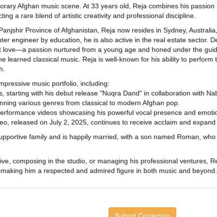
porary Afghan music scene. At 33 years old, Reja combines his passion 
cting a rare blend of artistic creativity and professional discipline.
 Panjshir Province of Afghanistan, Reja now resides in Sydney, Australia, 
ter engineer by education, he is also active in the real estate sector. D
rst love—a passion nurtured from a young age and honed under the g
 learned classical music. Reja is well-known for his ability to perform 
h.
pressive music portfolio, including:
ips, starting with his debut release "Nuqra Dand" in collaboration with Na
anning various genres from classical to modern Afghan pop.
e performance videos showcasing his powerful vocal presence and emotio
 video, released on July 2, 2025, continues to receive acclaim and expand
pportive family and is happily married, with a son named Roman, who r
ve, composing in the studio, or managing his professional ventures, Rej
making him a respected and admired figure in both music and beyond.
Submit Correction