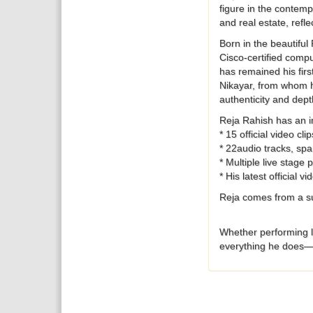
figure in the contem
and real estate, refle
Born in the beautiful
Cisco-certified compu
has remained his fi
Nikayar, from whom he
authenticity and dept
Reja Rahish has an im
* 15 official video cl
* 22audio tracks, sp
* Multiple live stag
* His latest official
Reja comes from a su
Whether performing li
everything he does—