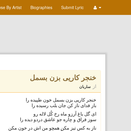
se By Artist
Biographies
Submit Lyric
خنجر کاريی بزن بسمل
از
ساربان
خنجر کاريی بزن بسمل خون طپيده را
باز فدای ناز کن جان بلب رسيده را
ای گل باغ آرزو ماه رخ کُل لاله رو
سوز فراق و چاره جو عاشق دردو ديده را
ناز به کس تيز مکن همچو من اش در خون مکن