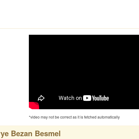
*video may not be correct as it is fetched automatically
rye Bezan Besmel