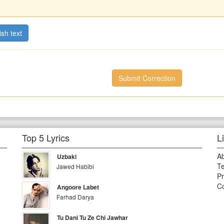
ish text
Submit Correction
Top 5 Lyrics
L
A
Uzbaki
Te
Jawed Habibi
Pr
Co
Angoore Labet
Farhad Darya
Tu Dani Tu Ze Chi Jawhar