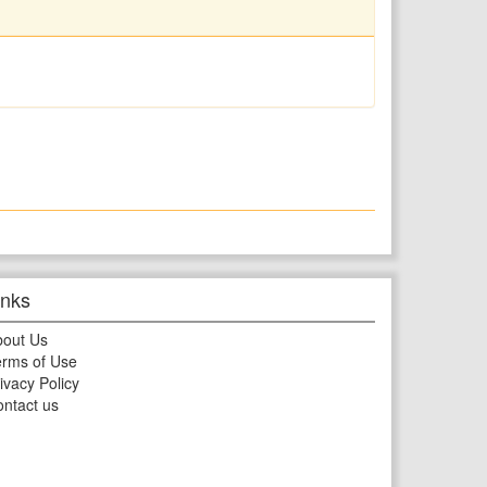
inks
bout Us
rms of Use
ivacy Policy
ntact us