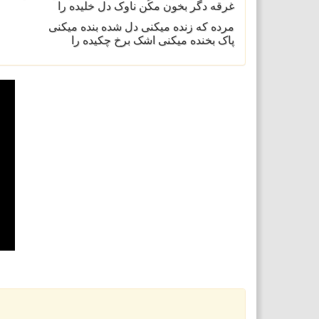
غرقه دگر بخون مکُن ناوک دل خليده را
مرده که زنده ميکنی دل شده بنده ميکنی
پاک بخنده ميکنی اشک برخ چکيده را