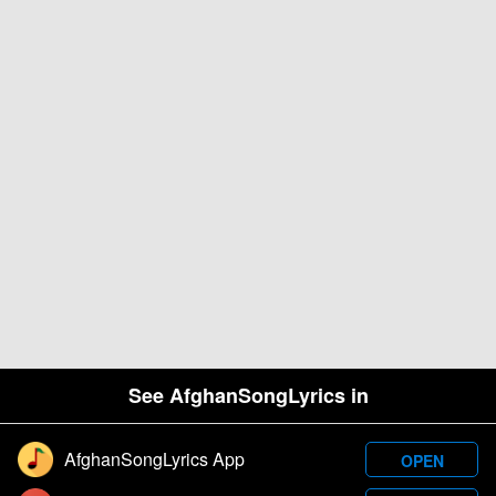
See AfghanSongLyrics in
AfghanSongLyrics App
OPEN
Designed and developed by Samim Wafa. Â© 2026