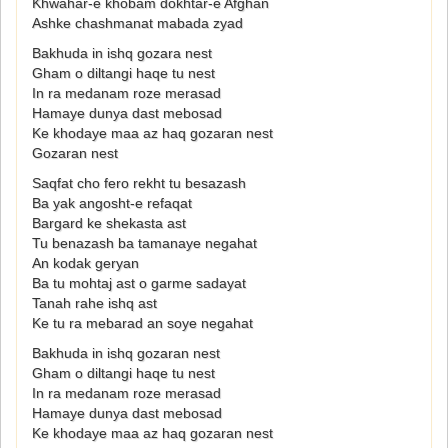
Khwahar-e khobam dokhtar-e Afghan
Ashke chashmanat mabada zyad
Bakhuda in ishq gozara nest
Gham o diltangi haqe tu nest
In ra medanam roze merasad
Hamaye dunya dast mebosad
Ke khodaye maa az haq gozaran nest
Gozaran nest
Saqfat cho fero rekht tu besazash
Ba yak angosht-e refaqat
Bargard ke shekasta ast
Tu benazash ba tamanaye negahat
An kodak geryan
Ba tu mohtaj ast o garme sadayat
Tanah rahe ishq ast
Ke tu ra mebarad an soye negahat
Bakhuda in ishq gozaran nest
Gham o diltangi haqe tu nest
In ra medanam roze merasad
Hamaye dunya dast mebosad
Ke khodaye maa az haq gozaran nest