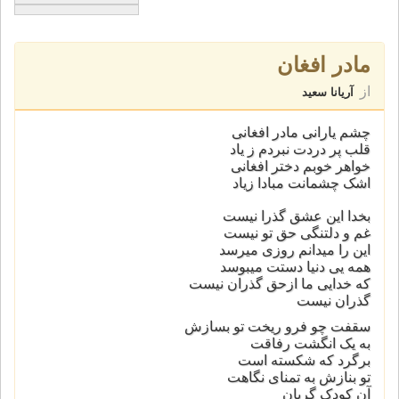
مادر افغان
از
آریانا سعید
چشم یارانی مادر افغانی
قلب پر دردت نبردم ز یاد
خواهر خوبم دختر افغانی
اشک چشمانت مبادا زیاد
بخدا این عشق گذرا نیست
غم و دلتنگی حق تو نیست
این را میدانم روزی میرسد
همه یی دنیا دستت میبوسد
که خدایی ما ازحق گذران نیست
گذران نیست
سقفت چو فرو ریخت تو بسازش
به یک انگشت رفاقت
برگرد که شکسته است
تو بنازش به تمنای نگاهت
آن کودک گریان