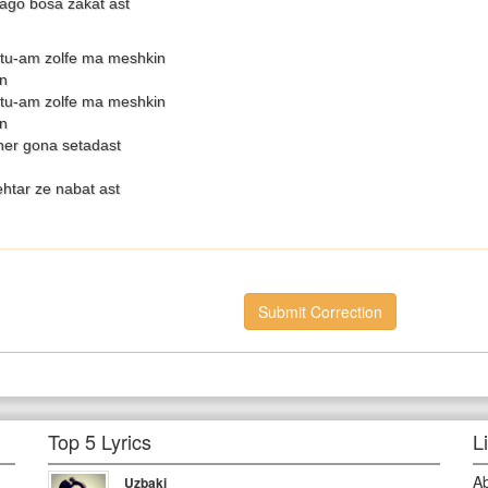
go bosa zakat ast
tu-am zolfe ma meshkin
n
tu-am zolfe ma meshkin
n
er gona setadast
ehtar ze nabat ast
Submit Correction
Top 5 Lyrics
L
A
Uzbaki