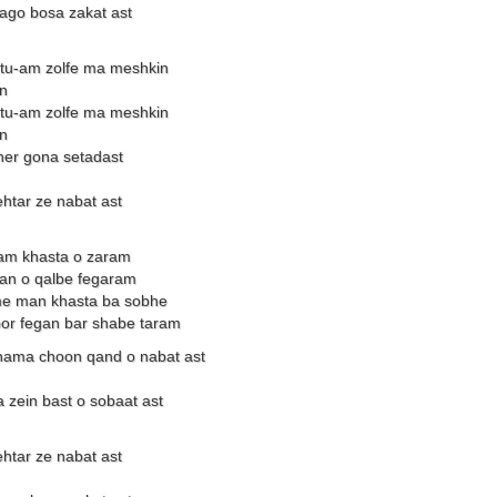
go bosa zakat ast
tu-am zolfe ma meshkin
n
tu-am zolfe ma meshkin
n
er gona setadast
ehtar ze nabat ast
dam khasta o zaram
an o qalbe fegaram
me man khasta ba sobhe
oor fegan bar shabe taram
hama choon qand o nabat ast
zein bast o sobaat ast
ehtar ze nabat ast