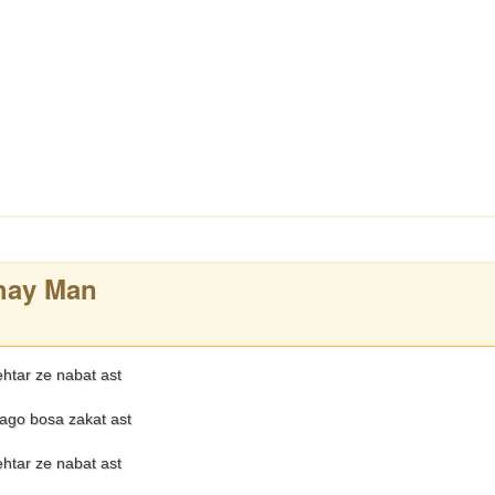
bhay Man
ehtar ze nabat ast
go bosa zakat ast
ehtar ze nabat ast