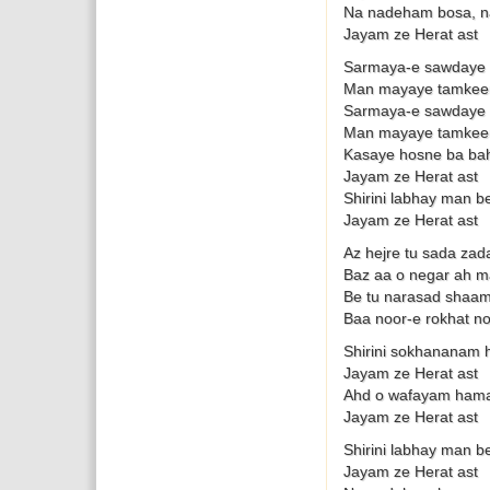
Na nadeham bosa, na
Jayam ze Herat ast
Sarmaya-e sawdaye 
Man mayaye tamkee
Sarmaya-e sawdaye 
Man mayaye tamkee
Kasaye hosne ba bah
Jayam ze Herat ast
Shirini labhay man b
Jayam ze Herat ast
Az hejre tu sada za
Baz aa o negar ah m
Be tu narasad shaa
Baa noor-e rokhat n
Shirini sokhananam 
Jayam ze Herat ast
Ahd o wafayam hama 
Jayam ze Herat ast
Shirini labhay man b
Jayam ze Herat ast