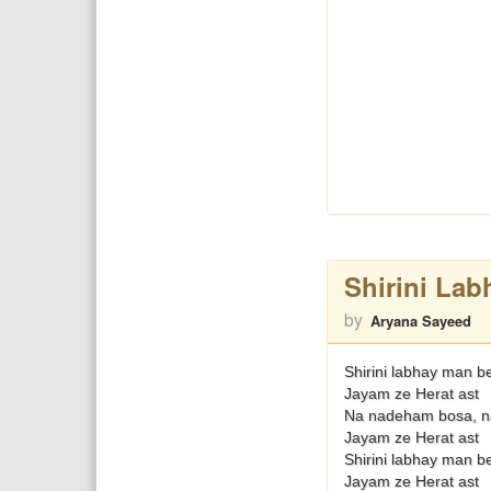
Shirini La
by
Aryana Sayeed
Shirini labhay man b
Jayam ze Herat ast
Na nadeham bosa, na
Jayam ze Herat ast
Shirini labhay man b
Jayam ze Herat ast