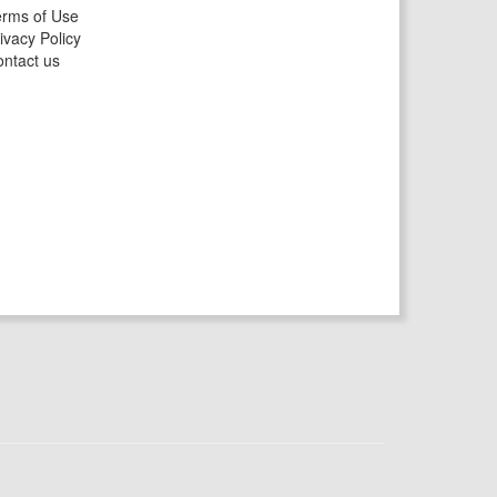
rms of Use
ivacy Policy
ntact us