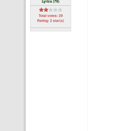
Lyrics (79)
Total votes: 29
Rating: 2 star(s)