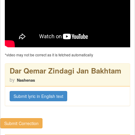
*video may not be correct as it is fetched automatically
Dar Qemar Zindagi Jan Bakhtam
by
Nashenas
Submit lyric in English text
Submit Correction