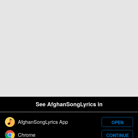
See AfghanSongLyrics in
AfghanSongLyrics App
OPEN
Designed and developed by Samim Wafa. Â© 2026
Chrome
CONTINUE