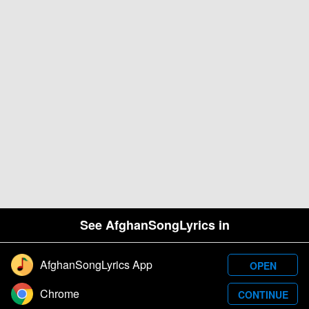
See AfghanSongLyrics in
AfghanSongLyrics App
OPEN
Designed and developed by Samim Wafa. Â© 2026
Chrome
CONTINUE