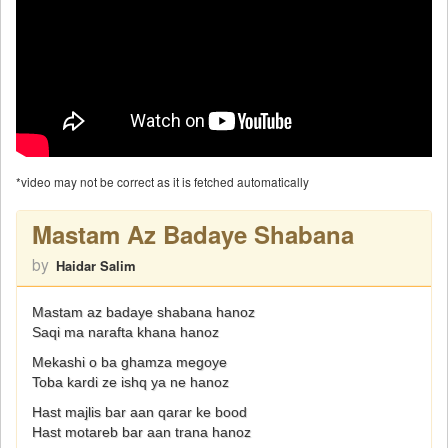
*video may not be correct as it is fetched automatically
Mastam Az Badaye Shabana
by
Haidar Salim
Mastam az badaye shabana hanoz
Saqi ma narafta khana hanoz
Mekashi o ba ghamza megoye
Toba kardi ze ishq ya ne hanoz
Hast majlis bar aan qarar ke bood
Hast motareb bar aan trana hanoz