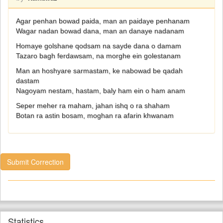
Agar penhan bowad paida, man an paidaye penhanam
Wagar nadan bowad dana, man an danaye nadanam
Homaye golshane qodsam na sayde dana o damam
Tazaro bagh ferdawsam, na morghe ein golestanam
Man an hoshyare sarmastam, ke nabowad be qadah
dastam
Nagoyam nestam, hastam, baly ham ein o ham anam
Seper meher ra maham, jahan ishq o ra shaham
Botan ra astin bosam, moghan ra afarin khwanam
Submit Correction
Statistics