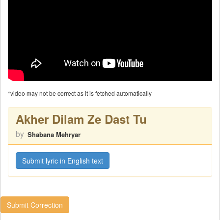
*video may not be correct as it is fetched automatically
Akher Dilam Ze Dast Tu
by
Shabana Mehryar
Submit lyric in English text
Submit Correction