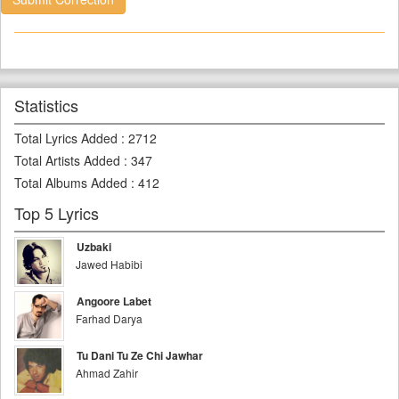
Statistics
Total Lyrics Added
:
2712
Total Artists Added
:
347
Total Albums Added
:
412
Top 5 Lyrics
Uzbaki
Jawed Habibi
Angoore Labet
Farhad Darya
Tu Dani Tu Ze Chi Jawhar
Ahmad Zahir