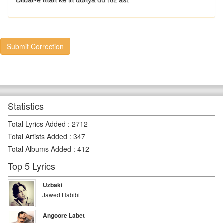
Dilbar-e man ke in dunya du roz ast
Submit Correction
Statistics
Total Lyrics Added
:
2712
Total Artists Added
:
347
Total Albums Added
:
412
Top 5 Lyrics
Uzbaki
Jawed Habibi
Angoore Labet