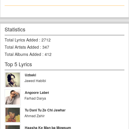
Statistics
Total Lyrics Added
:
2712
Total Artists Added
:
347
Total Albums Added
:
412
Top 5 Lyrics
Uzbaki
Jawed Habibi
Angoore Labet
Farhad Darya
Tu Dani Tu Ze Chi Jawhar
Ahmad Zahir
Haasha Ke Man ba Mowsum