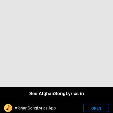
See AfghanSongLyrics in
AfghanSongLyrics App
OPEN