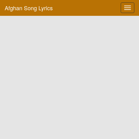
Afghan Song Lyrics
Toggl
navig