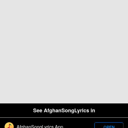
See AfghanSongLyrics in
AfghanSongLyrics App
OPEN