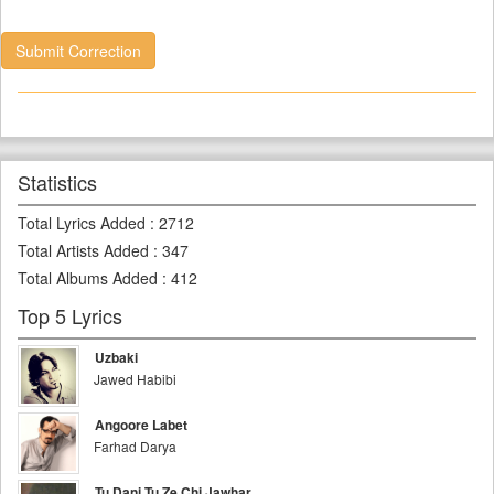
Submit Correction
Statistics
Total Lyrics Added
:
2712
Total Artists Added
:
347
Total Albums Added
:
412
Top 5 Lyrics
Uzbaki
Jawed Habibi
Angoore Labet
Farhad Darya
Tu Dani Tu Ze Chi Jawhar