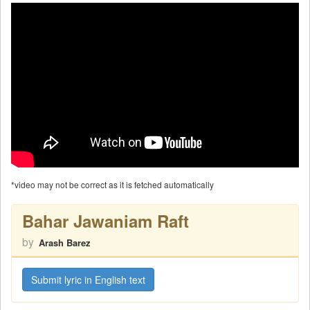
*video may not be correct as it is fetched automatically
Bahar Jawaniam Raft
by
Arash Barez
Submit lyric in English text