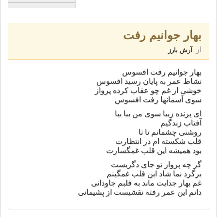
بهار جوانیم رفت
از
آرش بارز
بهار جوانیم رفت افسوس
نشاط عمر به پایان رسید افسوس
خوشی از غم چو عقاب کرده پرواز
سوی آسمانها رفت افسوس
ای پرنده زیبا سوی من بیا بیا
آفتاب زندگیم
روشنی چشمانم تا تا
قلب شکسته ام در انتظارت
بود همیشه این قلب غمگسارت
گر چه پرواز تو جای دگریست
برگرد نما شاد این قلب غمگینم
غم بهار جدایت ماند به قلبم جاودانی
دانم این عمر رفته نقشیست از پشیمانی