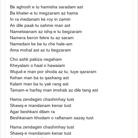
Be aghosh e tu hamisha saradam ast
Ba khater-e tu megzaram az hama
In ra medanam ke roy in zamin
An dile paak tu sahme man ast
Nametwanam az ishq-e tu begzaram
Namera beron fekre tu az saram
Namedani ke be tu che hale-am
Ama mohal ast az tu begzaram
Cho ashk pakiza negaham
Kheyalam o haal o hawaiam
Wujud-e man por shoda az tu, tuye qararam
Kehan man ba tu qashang ast
Kalam man ba tu yak rang ast
Tamam-e harfay man imshab az dile tang ast
Hama zendagim chashmhay tust
Shawq-e mandanam kenar tust
Agar beshkani dilam ra
Beshkanam khodam o raftanam sazay tust
Hama zendagim chashmhay tust
Shawq-e mandanam kenar tust