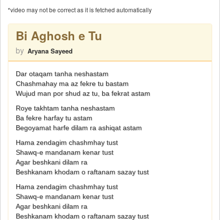
*video may not be correct as it is fetched automatically
Bi Aghosh e Tu
by
Aryana Sayeed
Dar otaqam tanha neshastam
Chashmahay ma az fekre tu bastam
Wujud man por shud az tu, ba fekrat astam
Roye takhtam tanha neshastam
Ba fekre harfay tu astam
Begoyamat harfe dilam ra ashiqat astam
Hama zendagim chashmhay tust
Shawq-e mandanam kenar tust
Agar beshkani dilam ra
Beshkanam khodam o raftanam sazay tust
Hama zendagim chashmhay tust
Shawq-e mandanam kenar tust
Agar beshkani dilam ra
Beshkanam khodam o raftanam sazay tust