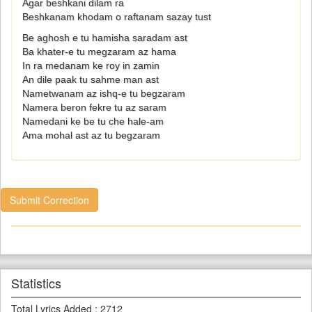
Agar beshkani dilam ra
Beshkanam khodam o raftanam sazay tust
Be aghosh e tu hamisha saradam ast
Ba khater-e tu megzaram az hama
In ra medanam ke roy in zamin
An dile paak tu sahme man ast
Nametwanam az ishq-e tu begzaram
Namera beron fekre tu az saram
Namedani ke be tu che hale-am
Ama mohal ast az tu begzaram
Submit Correction
Statistics
Total Lyrics Added
:
2712