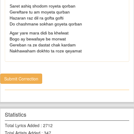
Saret ashiq shodom royeta qorban
Gereftare tu am moyeta qurban
Hazaran raz dil ra gofta gofti
Do chashmane sokhan goyeta qorban
Agar yare mara didi ba khelwat
Bogo ay bewafaye be morwat
Gereban ra ze dastat chak kardam
Nakhawaham dokhto ta roze qeyamat
Submit Correction
Statistics
Total Lyrics Added
:
2712
Total Artists Added
:
347