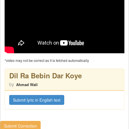
*video may not be correct as it is fetched automatically
Dil Ra Bebin Dar Koye
by
Ahmad Wali
Submit lyric in English text
Submit Correction