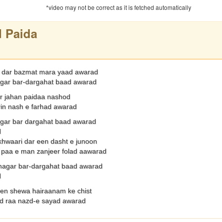
*video may not be correct as it is fetched automatically
 Paida
 dar bazmat mara yaad awarad
gar bar-dargahat baad awarad
dar jahan paidaa nashod
rin nash e farhad awarad
gar bar dargahat baad awarad
d
khwaari dar een dasht e junoon
 paa e man zanjeer folad aawarad
magar bar-dargahat baad awarad
d
een shewa hairaanam ke chist
od raa nazd-e sayad awarad