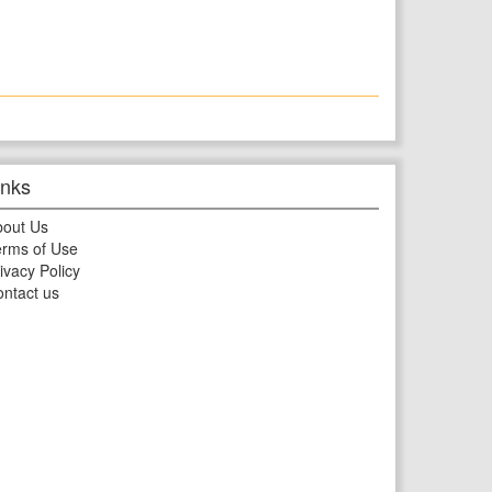
inks
bout Us
rms of Use
ivacy Policy
ntact us