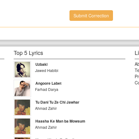
Submit Correction
Top 5 Lyrics
L
A
Uzbaki
Te
Jawed Habibi
Pr
Co
Angoore Labet
Farhad Darya
Tu Dani Tu Ze Chi Jawhar
Ahmad Zahir
Haasha Ke Man ba Mowsum
Ahmad Zahir