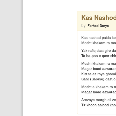
Kas Nashod
by
Farhad Darya
Kas nashod paida ke
Mosht khakam ra ma
Yak rafiq dast gire 
Ta ba-paa e qasr shi
Mosht khakam ra ma
Magar baad aawara
Kist ta az roye gham
Bahr (Baraye) dast o
Mosht e khakam ra 
Magar baad aawara
Arezoye morgh dil z
Tir khoon aalood kh