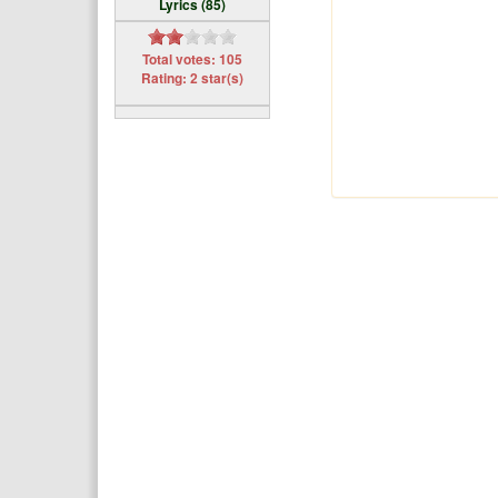
Lyrics (85)
Total votes: 105
Rating: 2 star(s)