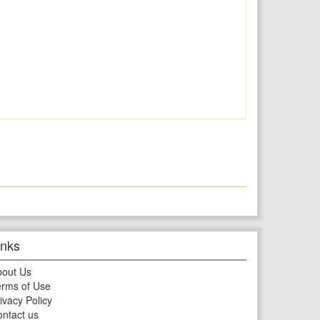
inks
bout Us
rms of Use
ivacy Policy
ntact us