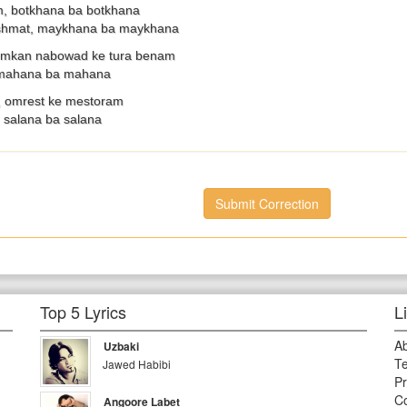
m, botkhana ba botkhana
shmat, maykhana ba maykhana
emkan nabowad ke tura benam
 mahana ba mahana
, omrest ke mestoram
 salana ba salana
Submit Correction
Top 5 Lyrics
L
A
Uzbaki
Te
Jawed Habibi
Pr
Co
Angoore Labet