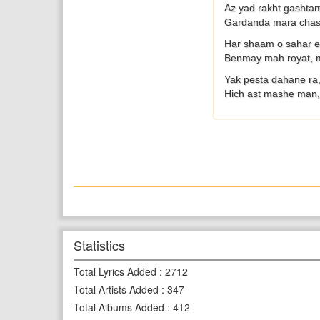
Az yad rakht gashta
Gardanda mara cha
Har shaam o sahar 
Benmay mah royat,
Yak pesta dahane ra
Hich ast mashe man,
Statistics
Total Lyrics Added
:
2712
Total Artists Added
:
347
Total Albums Added
:
412