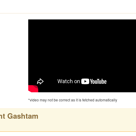
*video may not be correct as it is fetched automatically
ht Gashtam