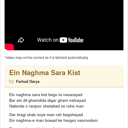
*video may not be correct as it is fetched automatically
Ein Naghma Sara Kist
by
Farhad Darya
Ein naghma sara kist bego ta nasarayad
Bar ein dil ghamdida digar gham nafzayad
Nalenda o ranjoor shetabad ze rahe man
Dar tiragi shab soye man rah begshayad
Ein naghma-e man bowad ke hargez nasroodam