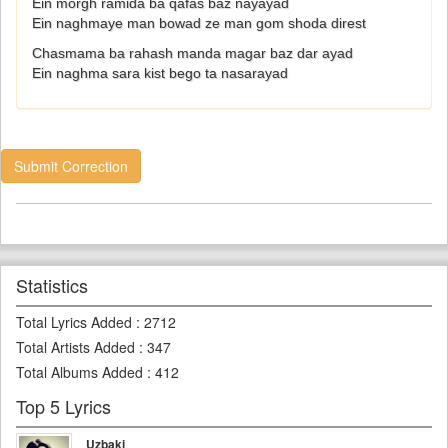
Ein morgh ramida ba qafas baz nayayad
Ein naghmaye man bowad ze man gom shoda direst
Chasmama ba rahash manda magar baz dar ayad
Ein naghma sara kist bego ta nasarayad
Submit Correction
Statistics
Total Lyrics Added
:
2712
Total Artists Added
:
347
Total Albums Added
:
412
Top 5 Lyrics
Uzbaki