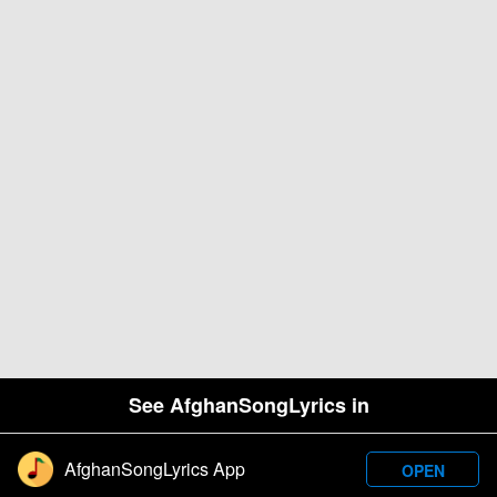
See AfghanSongLyrics in
AfghanSongLyrics App
OPEN
Designed and developed by Samim Wafa. Â© 2026