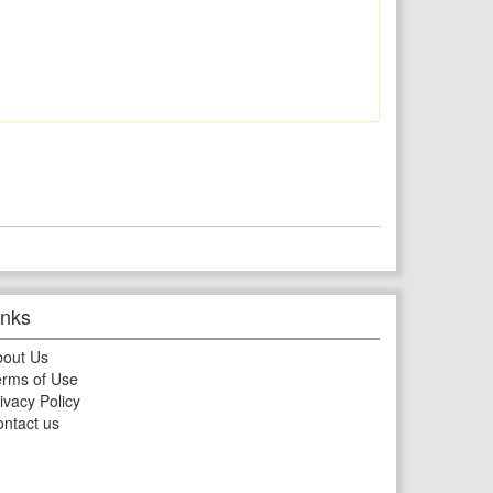
inks
bout Us
rms of Use
ivacy Policy
ntact us