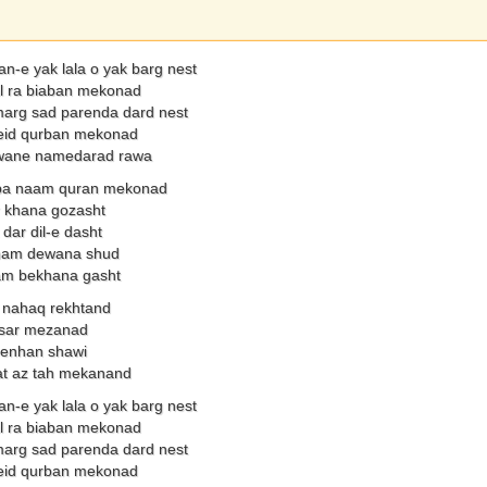
-e yak lala o yak barg nest
al ra biaban mekonad
marg sad parenda dard nest
 eid qurban mekonad
iwane namedarad rawa
ba naam quran mekonad
r khana gozasht
dar dil-e dasht
ham dewana shud
m bekhana gasht
 nahaq rekhtand
r sar mezanad
penhan shawi
at az tah mekanand
-e yak lala o yak barg nest
al ra biaban mekonad
marg sad parenda dard nest
 eid qurban mekonad