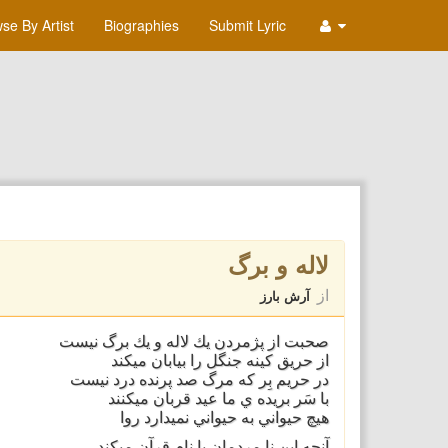
se By Artist
Biographies
Submit Lyric
لاله و برگ
از
آرش بارز
صحبت از پژمردن يك لاله و يك برگ نيست
از حريق كينه جنگل را بيابان ميكند
در حريم بِر كه مرگ صد پرنده درد نيست
با سَر بريده ي ما عيد قربان ميكنند
هيچ حيواني به حيواني نميدارد روا
آنچه اين نا مردمان با نام قرآن ميكند