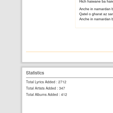
Hich haiwane ba ha
Anche in namardan 
Qatel o gharat az sa
Anche in namardan 
Statistics
Total Lyrics Added
:
2712
Total Artists Added
:
347
Total Albums Added
:
412