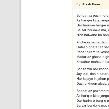
by
Arash Barez
Sohbat az pazhmordan
Az hariq-e kina jang
Dar harim-e barg-e 
Ba sar borida-e ma,
Hich haiwane ba ha
Anche in namardan 
Qatel o gharat az sa
Padar piram ra kosht 
Madar az ghosa o g
Khwahar mahsom ha
Bar zamin har khoon
Jay laal, das o bata
Har kojaye in jahan 
Dast-e khoon aloda-
Sohbat az pazhmordan
Az hariq-e kina jang
Dar harim-e barg-e 
Ba sar borida-e ma,