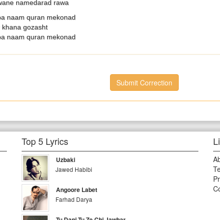
iwane namedarad rawa
ba naam quran mekonad
r khana gozasht
ba naam quran mekonad
Submit Correction
Top 5 Lyrics
L
A
Uzbaki
Te
Jawed Habibi
Pr
Co
Angoore Labet
Farhad Darya
Tu Dani Tu Ze Chi Jawhar