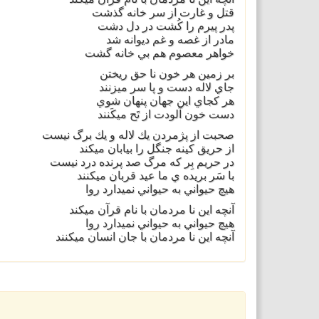
قتل و غارت از سر خانه گذشت
پدر پيرم را كُشت در دل دشت
مادر از غصه و غم ديوانه شد
خواهر معصوم هم بي خانه گشت
بر زمين هر خون نا حق ريختن
جاي لاله دست و پا سر ميزنند
هر كجاي اين جهان پنهان شوي
دست خون آلودت از تَح ميكَنند
صحبت از پژمردن يك لاله و يك برگ نيست
از حريق كينه جنگل را بيابان ميكند
در حريم بِر كه مرگ صد پرنده درد نيست
با سَر بريده ي ما عيد قربان ميكنند
هيچ حيواني به حيواني نميدارد روا
آنچه اين نا مردمان با نام قرآن ميكند
هيچ حيواني به حيواني نميدارد روا
آنچه اين نا مردمان با جان انسان ميكنند