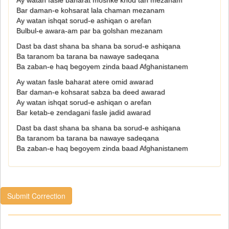
Ay watan fasle baharat moshke khod tan mezanam
Bar daman-e kohsarat lala chaman mezanam
Ay watan ishqat sorud-e ashiqan o arefan
Bulbul-e awara-am par ba golshan mezanam
Dast ba dast shana ba shana ba sorud-e ashiqana
Ba taranom ba tarana ba nawaye sadeqana
Ba zaban-e haq begoyem zinda baad Afghanistanem
Ay watan fasle baharat atere omid awarad
Bar daman-e kohsarat sabza ba deed awarad
Ay watan ishqat sorud-e ashiqan o arefan
Bar ketab-e zendagani fasle jadid awarad
Dast ba dast shana ba shana ba sorud-e ashiqana
Ba taranom ba tarana ba nawaye sadeqana
Ba zaban-e haq begoyem zinda baad Afghanistanem
Submit Correction